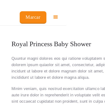
COMO FUNCIONA
Marcar
PREÇOS
FRANCHISING
Royal Princess Baby Shower
FAQ’S
Quuntur magni dolores eos qui ratione voluptatem 
PRODUTOS
dolorem ipsum quiaolor sit amet, consectetur, adip
incidunt ut labore et dolore magnam dolor sit amet,
CENTROS
incididunt ut labore et dolore magna aliqua.
Minim veniam, quis nostrud exercitation ullamco la
aute irure dolor in reprehenderit in voluptate velit 
sint occaecat cupidatat non proident, sunt in culpa 