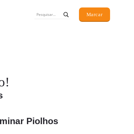
Marcar
o!
s
iminar Piolhos