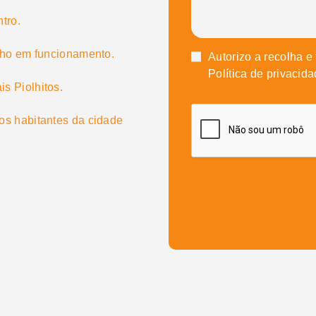
tro.
lho em funcionamento.
Autorizo a recolha 
Política de privacida
s Piolhitos.
os habitantes da cidade