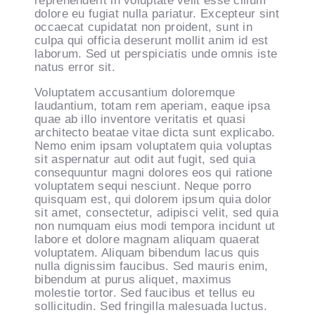
reprehenderit in voluptate velit esse cillum
dolore eu fugiat nulla pariatur. Excepteur sint
occaecat cupidatat non proident, sunt in
culpa qui officia deserunt mollit anim id est
laborum. Sed ut perspiciatis unde omnis iste
natus error sit.
Voluptatem accusantium doloremque
laudantium, totam rem aperiam, eaque ipsa
quae ab illo inventore veritatis et quasi
architecto beatae vitae dicta sunt explicabo.
Nemo enim ipsam voluptatem quia voluptas
sit aspernatur aut odit aut fugit, sed quia
consequuntur magni dolores eos qui ratione
voluptatem sequi nesciunt. Neque porro
quisquam est, qui dolorem ipsum quia dolor
sit amet, consectetur, adipisci velit, sed quia
non numquam eius modi tempora incidunt ut
labore et dolore magnam aliquam quaerat
voluptatem. Aliquam bibendum lacus quis
nulla dignissim faucibus. Sed mauris enim,
bibendum at purus aliquet, maximus
molestie tortor. Sed faucibus et tellus eu
sollicitudin. Sed fringilla malesuada luctus.