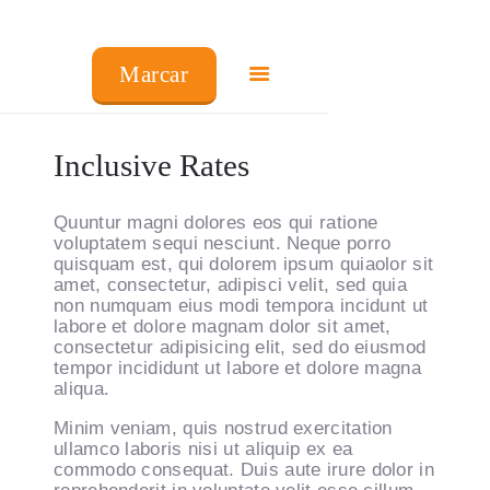
Marcar
Inclusive Rates
COMO FUNCIONA
Quuntur magni dolores eos qui ratione
PREÇOS
voluptatem sequi nesciunt. Neque porro
FRANCHISING
quisquam est, qui dolorem ipsum quiaolor sit
amet, consectetur, adipisci velit, sed quia
FAQ’S
non numquam eius modi tempora incidunt ut
PRODUTOS
labore et dolore magnam dolor sit amet,
consectetur adipisicing elit, sed do eiusmod
CENTROS
tempor incididunt ut labore et dolore magna
aliqua.
Minim veniam, quis nostrud exercitation
ullamco laboris nisi ut aliquip ex ea
commodo consequat. Duis aute irure dolor in