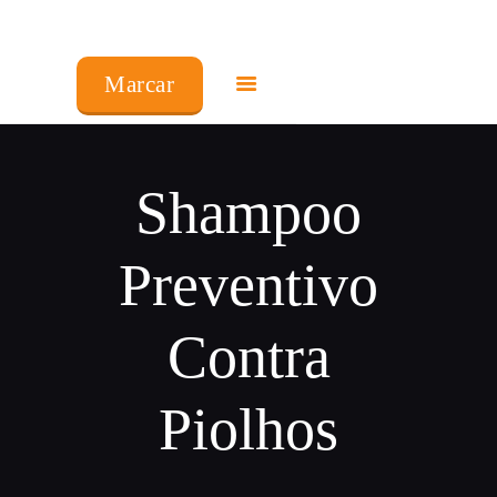
COMO FUNCIONA
Marcar
PREÇOS
FRANCHISING
Shampoo
FAQ’S
Preventivo
PRODUTOS
Contra
CENTROS
Piolhos
MINHA CONTA