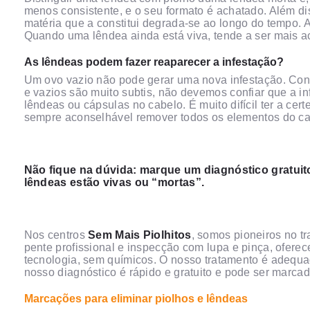
menos consistente, e o seu formato é achatado. Além dis
matéria que a constitui degrada-se ao longo do tempo. 
Quando uma lêndea ainda está viva, tende a ser mais 
As lêndeas podem fazer reaparecer a infestação?
Um ovo vazio não pode gerar uma nova infestação. Cont
e vazios são muito subtis, não devemos confiar que a inf
lêndeas ou cápsulas no cabelo. É muito difícil ter a cer
sempre aconselhável remover todos os elementos do cab
Não fique na dúvida: marque um diagnóstico gratui
lêndeas estão vivas ou “mortas”.
Nos centros
Sem Mais Piolhitos
, somos pioneiros no t
pente profissional e inspecção com lupa e pinça, ofere
tecnologia, sem químicos. O nosso tratamento é adequa
nosso diagnóstico é rápido e gratuito e pode ser marc
Marcações para eliminar piolhos e lêndeas