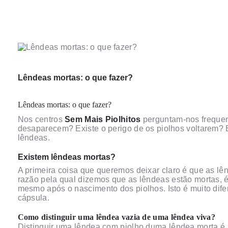
Lêndeas mortas: o que fazer?
Lêndeas mortas: o que fazer?
Nos centros
Sem Mais Piolhitos
perguntam-nos frequen
desaparecem? Existe o perigo de os piolhos voltarem? 
lêndeas.
Existem lêndeas mortas?
A primeira coisa que queremos deixar claro é que as lên
razão pela qual dizemos que as lêndeas estão mortas,
mesmo após o nascimento dos piolhos. Isto é muito difer
cápsula.
Como distinguir uma lêndea vazia de uma lêndea viva?
Distinguir uma lêndea com piolho duma lêndea morta é, 