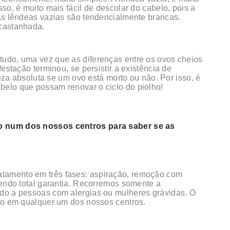
so, é muito mais fácil de descolar do cabelo, pois a
As lêndeas vazias são tendencialmente brancas.
acastanhada.
udo, uma vez que as diferenças entre os ovos cheios
estação terminou, se persistir a existência de
teza absoluta se um ovo está morto ou não. Por isso, é
elo que possam renovar o ciclo do piolho!
to num dos nossos centros para saber se as
ratamento em três fases: aspiração, remoção com
cendo total garantia. Recorremos somente a
do a pessoas com alergias ou mulheres grávidas. O
ado em qualquer um dos nossos centros.