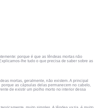
COMO FUNCIONA
PREÇOS
FRANCHISING
FAQ’S
PRODUTOS
temente: porque é que as lêndeas mortas não
Explicamos-lhe tudo o que precisa de saber sobre as
CENTROS
deas mortas, geralmente, não existem. A principal
 é porque as cápsulas delas permanecem no cabelo,
ente de existir um piolho morto no interior dessa
teoricamente, muito simples. A lêndea vazia, é muito