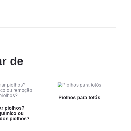
r de
Piolhos para totós
r piolhos?
químico ou
 dos piolhos?