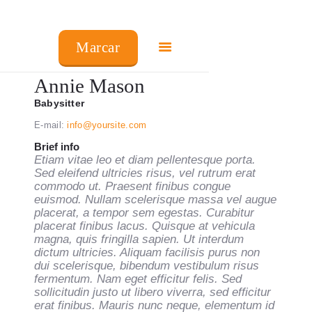
Marcar
Annie Mason
Babysitter
COMO FUNCIONA
E-mail:
info@yoursite.com
PREÇOS
Brief info
Etiam vitae leo et diam pellentesque porta.
FRANCHISING
Sed eleifend ultricies risus, vel rutrum erat
FAQ’S
commodo ut. Praesent finibus congue
euismod. Nullam scelerisque massa vel augue
PRODUTOS
placerat, a tempor sem egestas. Curabitur
CENTROS
placerat finibus lacus. Quisque at vehicula
magna, quis fringilla sapien. Ut interdum
dictum ultricies. Aliquam facilisis purus non
dui scelerisque, bibendum vestibulum risus
fermentum. Nam eget efficitur felis. Sed
sollicitudin justo ut libero viverra, sed efficitur
erat finibus. Mauris nunc neque, elementum id