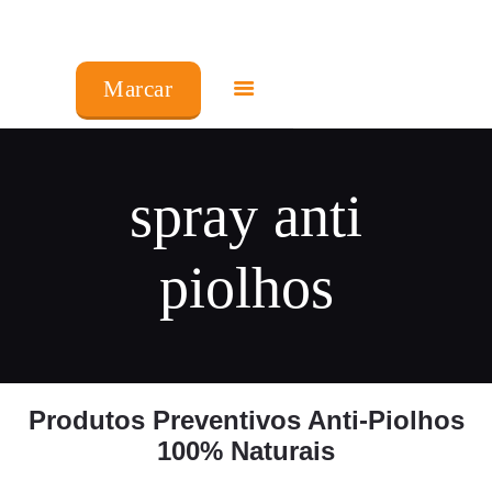
COMO FUNCIONA
Marcar
PREÇOS
FRANCHISING
spray anti
FAQ’S
piolhos
PRODUTOS
CENTROS
Produtos Preventivos Anti-Piolhos
MINHA CONTA
100% Naturais