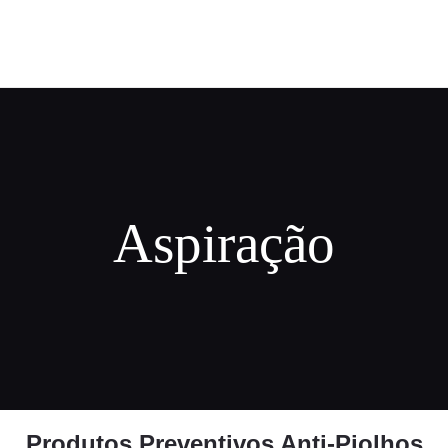
COMO FUNCIONA
PREÇOS
FRANCHISING
FAQ’S
PRODUTOS
Aspiração
CENTROS
MINHA CONTA
0 ITENS
€0.00
Produtos Preventivos Anti-Piolhos